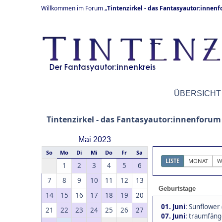
Willkommen im Forum „
Tintenzirkel - das Fantasyautor:innen
ÜBERSICHT
Tintenzirkel - das Fantasyautor:innenforum
Mai 2023
So
Mo
Di
Mi
Do
Fr
Sa
LISTE
MONAT
W
1
2
3
4
5
6
7
8
9
10
11
12
13
Geburtstage
14
15
16
17
18
19
20
01. Juni
:
Sunflower 
21
22
23
24
25
26
27
07. Juni
:
traumfänge