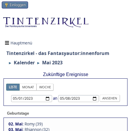
Einloggen
Hauptmenü
Tintenzirkel - das Fantasyautor:innenforum
Kalender
Mai 2023
►
►
Zukünftige Ereignisse
LISTE
MONAT
WOCHE
an
Geburtstage
02. Mai
:
Romy (39)
03. Mai
:
Rhiannon (32)