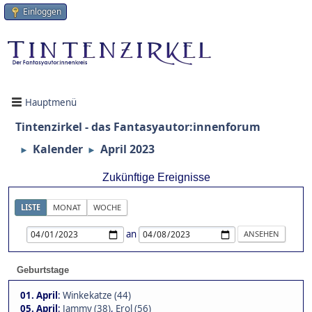
Einloggen
Hauptmenü
Tintenzirkel - das Fantasyautor:innenforum
Kalender
April 2023
►
►
Zukünftige Ereignisse
LISTE
MONAT
WOCHE
an
Geburtstage
01. April
:
Winkekatze (44)
05. April
:
Jammy (38)
,
Erol (56)