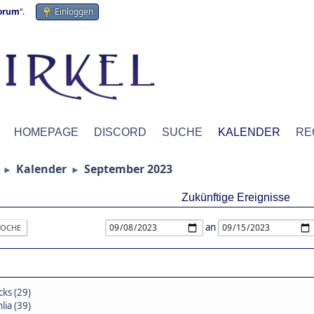
forum
“.
Einloggen
HOMEPAGE
DISCORD
SUCHE
KALENDER
RE
Kalender
September 2023
►
►
Zukünftige Ereignisse
an
OCHE
cks (29)
lia (39)