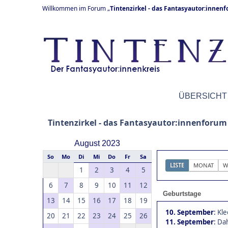
Willkommen im Forum „
Tintenzirkel - das Fantasyautor:innen
ÜBERSICHT
Tintenzirkel - das Fantasyautor:innenforum
August 2023
So
Mo
Di
Mi
Do
Fr
Sa
LISTE
MONAT
W
1
2
3
4
5
6
7
8
9
10
11
12
Geburtstage
13
14
15
16
17
18
19
10. September
:
Kle
20
21
22
23
24
25
26
11. September
:
Dah