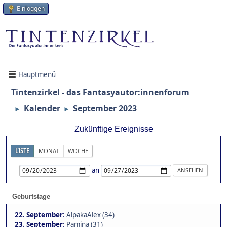
Einloggen
Hauptmenü
Tintenzirkel - das Fantasyautor:innenforum
Kalender
September 2023
►
►
Zukünftige Ereignisse
LISTE
MONAT
WOCHE
an
Geburtstage
22. September
:
AlpakaAlex (34)
23. September
:
Pamina (31)