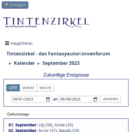
Einloggen
Hauptmenü
Tintenzirkel - das Fantasyautor:innenforum
Kalender
September 2023
►
►
Zukünftige Ereignisse
LISTE
MONAT
WOCHE
an
Geburtstage
01. September
:
Lily (38)
,
Annie (30)
02. September
:
Arcor (37)
,
Naudiz (29)