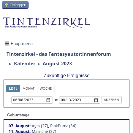
Einloggen
Hauptmenü
Tintenzirkel - das Fantasyautor:innenforum
Kalender
August 2023
►
►
Zukünftige Ereignisse
LISTE
MONAT
WOCHE
an
Geburtstage
07. August
:
Aylis (27)
,
PinkPuma (34)
11. August
:
Malinche (37)