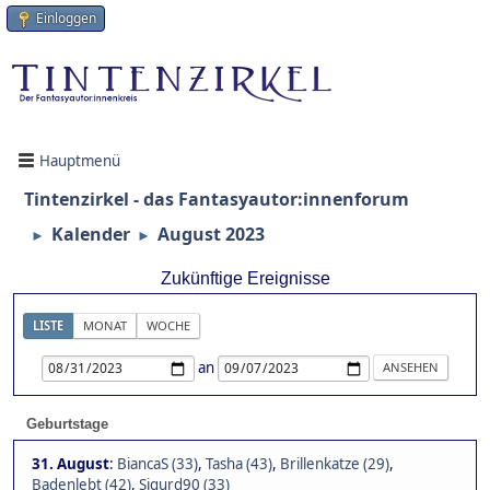
Einloggen
Hauptmenü
Tintenzirkel - das Fantasyautor:innenforum
Kalender
August 2023
►
►
Zukünftige Ereignisse
LISTE
MONAT
WOCHE
an
Geburtstage
31. August
:
BiancaS (33)
,
Tasha (43)
,
Brillenkatze (29)
,
Badenlebt (42)
,
Sigurd90 (33)