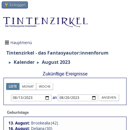
Einloggen
Hauptmenü
Tintenzirkel - das Fantasyautor:innenforum
Kalender
August 2023
►
►
Zukünftige Ereignisse
LISTE
MONAT
WOCHE
an
Geburtstage
13. August
:
Brookealia (42)
16. August
:
Deliana (30)