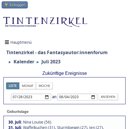
Einloggen
Hauptmenü
Tintenzirkel - das Fantasyautor:innenforum
Kalender
Juli 2023
►
►
Zukünftige Ereignisse
LISTE
MONAT
WOCHE
an
Geburtstage
30. Juli
:
Nina Louise (56)
31. Juli
:
Waffelkuchen (31)
,
Sturmloewin (27)
,
Jen (27)
,