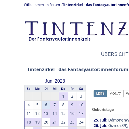
Willkommen im Forum „
Tintenzirkel - das Fantasyautor:innen
ÜBERSICHT
Tintenzirkel - das Fantasyautor:innenforum
Juni 2023
So
Mo
Di
Mi
Do
Fr
Sa
LISTE
MONAT
W
1
2
3
4
5
6
7
8
9
10
Geburtstage
11
12
13
14
15
16
17
25. Juli
:
DämonenWäc
18
19
20
21
22
23
24
26. Juli
:
Gizmo (39)