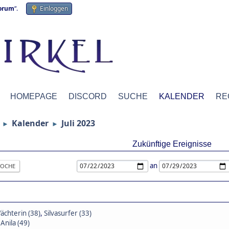
forum
“.
Einloggen
HOMEPAGE
DISCORD
SUCHE
KALENDER
RE
Kalender
Juli 2023
►
►
Zukünftige Ereignisse
an
OCHE
hterin (38)
,
Silvasurfer (33)
,
Anila (49)