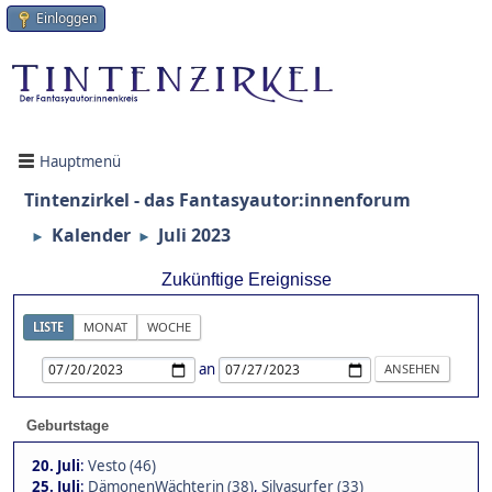
Einloggen
Hauptmenü
Tintenzirkel - das Fantasyautor:innenforum
Kalender
Juli 2023
►
►
Zukünftige Ereignisse
LISTE
MONAT
WOCHE
an
Geburtstage
20. Juli
:
Vesto (46)
25. Juli
:
DämonenWächterin (38)
,
Silvasurfer (33)