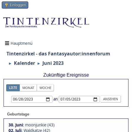
Einloggen
Hauptmenü
Tintenzirkel - das Fantasyautor:innenforum
Kalender
Juni 2023
►
►
Zukünftige Ereignisse
LISTE
MONAT
WOCHE
an
Geburtstage
30. Juni
:
moonjunkie (43)
02. Juli
:
Waldkatze (42)