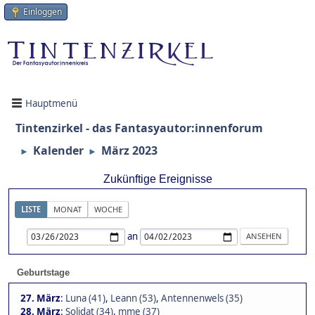
Einloggen
Hauptmenü
Tintenzirkel - das Fantasyautor:innenforum
Kalender
März 2023
►
►
Zukünftige Ereignisse
LISTE
MONAT
WOCHE
an
Geburtstage
27. März
:
Luna (41)
,
Leann (53)
,
Antennenwels (35)
28. März
:
Solidat (34)
,
mme (37)