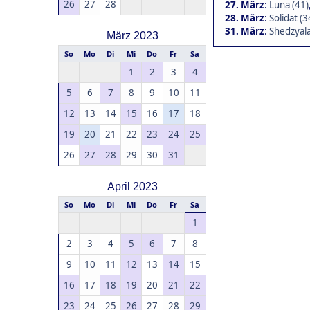
26
27
28
27. März
:
Luna (41)
28. März
:
Solidat (3
31. März
:
Shedzyala
März 2023
So
Mo
Di
Mi
Do
Fr
Sa
1
2
3
4
5
6
7
8
9
10
11
12
13
14
15
16
17
18
19
20
21
22
23
24
25
26
27
28
29
30
31
April 2023
So
Mo
Di
Mi
Do
Fr
Sa
1
2
3
4
5
6
7
8
9
10
11
12
13
14
15
16
17
18
19
20
21
22
23
24
25
26
27
28
29