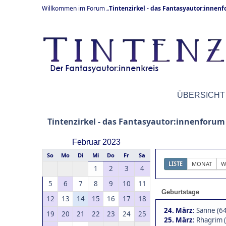
Willkommen im Forum „
Tintenzirkel - das Fantasyautor:innen
ÜBERSICHT
Tintenzirkel - das Fantasyautor:innenforum
Februar 2023
So
Mo
Di
Mi
Do
Fr
Sa
LISTE
MONAT
W
1
2
3
4
5
6
7
8
9
10
11
Geburtstage
12
13
14
15
16
17
18
24. März
:
Sanne (64
19
20
21
22
23
24
25
25. März
:
Rhagrim 