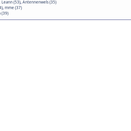
,
Leann (53)
,
Antennenwels (35)
4)
,
mme (37)
 (39)