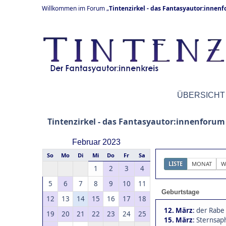
Willkommen im Forum „
Tintenzirkel - das Fantasyautor:innen
ÜBERSICHT
Tintenzirkel - das Fantasyautor:innenforum
Februar 2023
So
Mo
Di
Mi
Do
Fr
Sa
LISTE
MONAT
W
1
2
3
4
5
6
7
8
9
10
11
Geburtstage
12
13
14
15
16
17
18
12. März
:
der Rabe 
19
20
21
22
23
24
25
15. März
:
Sternsaph