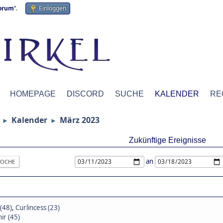
forum
“.
Einloggen
HOMEPAGE
DISCORD
SUCHE
KALENDER
RE
Kalender
März 2023
►
►
Zukünftige Ereignisse
an
OCHE
(48)
,
Curlincess (23)
ir (45)