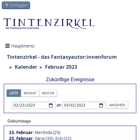
Einloggen
Hauptmenü
Tintenzirkel - das Fantasyautor:innenforum
Kalender
Februar 2023
►
►
Zukünftige Ereignisse
LISTE
MONAT
WOCHE
an
Geburtstage
23. Februar
:
Merlinda (29)
25. Februar
:
Ilargi (39)
,
Erin (22)