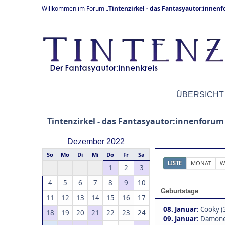
Willkommen im Forum „
Tintenzirkel - das Fantasyautor:innen
ÜBERSICHT
Tintenzirkel - das Fantasyautor:innenforum
Dezember 2022
So
Mo
Di
Mi
Do
Fr
Sa
LISTE
MONAT
W
1
2
3
4
5
6
7
8
9
10
Geburtstage
11
12
13
14
15
16
17
08. Januar
:
Cooky (
18
19
20
21
22
23
24
09. Januar
:
Dämone