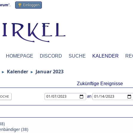
forum
“.
Einloggen
HOMEPAGE
DISCORD
SUCHE
KALENDER
RE
Kalender
Januar 2023
►
►
Zukünftige Ereignisse
an
OCHE
38)
nbändiger (38)