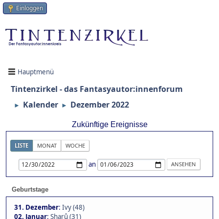
Einloggen
Hauptmenü
Tintenzirkel - das Fantasyautor:innenforum
Kalender
Dezember 2022
►
►
Zukünftige Ereignisse
LISTE
MONAT
WOCHE
an
Geburtstage
31. Dezember
:
Ivy (48)
02. Januar
:
Sharû (31)