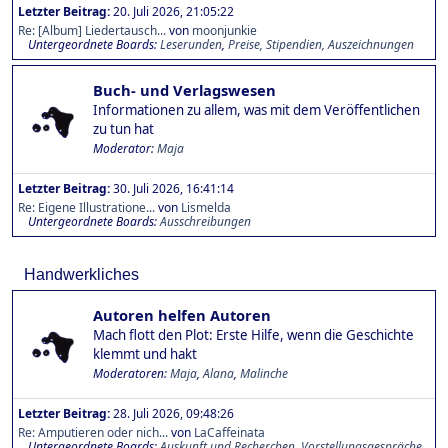
Letzter Beitrag:
20. Juli 2026, 21:05:22
Re: [Album] Liedertausch...
von
moonjunkie
Untergeordnete Boards
Leserunden
Preise, Stipendien, Auszeichnungen
Buch- und Verlagswesen
Informationen zu allem, was mit dem Veröffentlichen
zu tun hat
Moderator:
Maja
Letzter Beitrag:
30. Juli 2026, 16:41:14
Re: Eigene Illustratione...
von
Lismelda
Untergeordnete Boards
Ausschreibungen
Handwerkliches
Autoren helfen Autoren
Mach flott den Plot: Erste Hilfe, wenn die Geschichte
klemmt und hakt
Moderatoren:
Maja
,
Alana
,
Malinche
Letzter Beitrag:
28. Juli 2026, 09:48:26
Re: Amputieren oder nich...
von
LaCaffeinata
Untergeordnete Boards
Auskunft und Recherchen
Vorstellungsgespräche