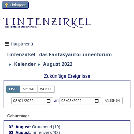
Einloggen
Hauptmenü
Tintenzirkel - das Fantasyautor:innenforum
Kalender
August 2022
►
►
Zukünftige Ereignisse
LISTE
MONAT
WOCHE
an
Geburtstage
02. August
:
Graumond (19)
03. August
:
Tintenvers (33)