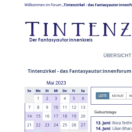
Willkommen im Forum „
Tintenzirkel - das Fantasyautor:innen
ÜBERSICHT
Tintenzirkel - das Fantasyautor:innenforum
Mai 2023
So
Mo
Di
Mi
Do
Fr
Sa
LISTE
MONAT
W
1
2
3
4
5
6
7
8
9
10
11
12
13
Geburtstage
14
15
16
17
18
19
20
13. Juni
:
Roca Teith
21
22
23
24
25
26
27
14. Juni
:
Lilian Bhar