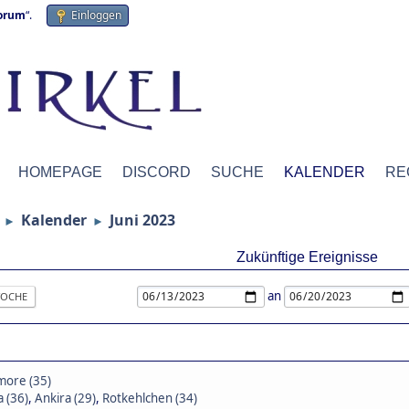
forum
“.
Einloggen
HOMEPAGE
DISCORD
SUCHE
KALENDER
RE
Kalender
Juni 2023
►
►
Zukünftige Ereignisse
an
OCHE
more (35)
a (36)
,
Ankira (29)
,
Rotkehlchen (34)