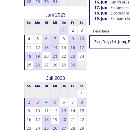
28
29
30
31
16. Juni
:
Judith (40)
17. Juni
:
Erdbeere (
18. Juni
:
DoroMara 
Juni 2023
19. Juni
:
Erdbaerche
So
Mo
Di
Mi
Do
Fr
Sa
1
2
3
Feiertage
4
5
6
7
8
9
10
Flag Day (14. Juni), 
11
12
13
14
15
16
17
18
19
20
21
22
23
24
25
26
27
28
29
30
Juli 2023
So
Mo
Di
Mi
Do
Fr
Sa
1
2
3
4
5
6
7
8
9
10
11
12
13
14
15
16
17
18
19
20
21
22
23
24
25
26
27
28
29