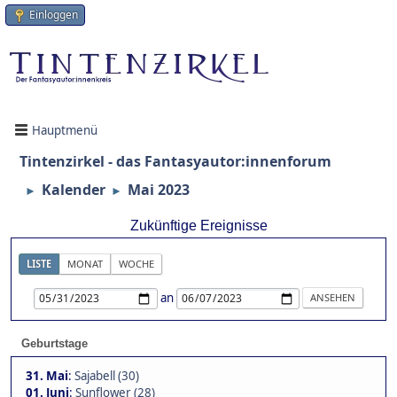
Einloggen
Hauptmenü
Tintenzirkel - das Fantasyautor:innenforum
Kalender
Mai 2023
►
►
Zukünftige Ereignisse
LISTE
MONAT
WOCHE
an
Geburtstage
31. Mai
:
Sajabell (30)
01. Juni
:
Sunflower (28)