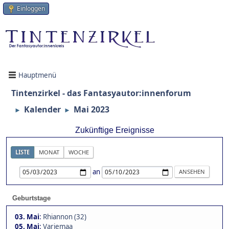
Einloggen
Hauptmenü
Tintenzirkel - das Fantasyautor:innenforum
Kalender
Mai 2023
►
►
Zukünftige Ereignisse
LISTE
MONAT
WOCHE
an
Geburtstage
03. Mai
:
Rhiannon (32)
05. Mai
:
Variemaa