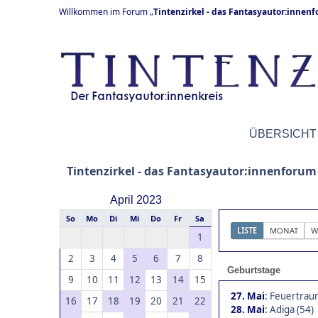
Willkommen im Forum „
Tintenzirkel - das Fantasyautor:innen
ÜBERSICHT
Tintenzirkel - das Fantasyautor:innenforum
April 2023
So
Mo
Di
Mi
Do
Fr
Sa
LISTE
MONAT
W
1
2
3
4
5
6
7
8
Geburtstage
9
10
11
12
13
14
15
27. Mai
:
Feuertraum
16
17
18
19
20
21
22
28. Mai
:
Adiga (54)