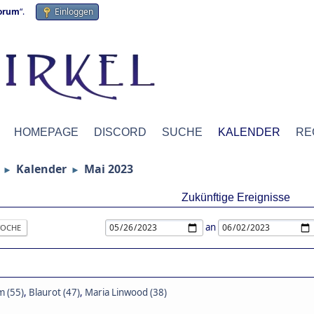
forum
“.
Einloggen
HOMEPAGE
DISCORD
SUCHE
KALENDER
RE
Kalender
Mai 2023
►
►
Zukünftige Ereignisse
an
OCHE
 (55)
,
Blaurot (47)
,
Maria Linwood (38)