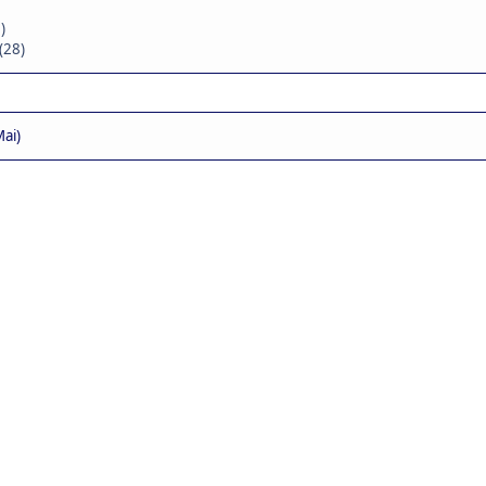
)
(28)
ai)