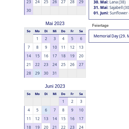
23
24
25
26
27
28
29
30. Mai
:
Lana (38)
31. Mai
:
Sajabell (30
30
01. Juni
:
Sunflower 
Mai 2023
Feiertage
So
Mo
Di
Mi
Do
Fr
Sa
Memorial Day (29. M
1
2
3
4
5
6
7
8
9
10
11
12
13
14
15
16
17
18
19
20
21
22
23
24
25
26
27
28
29
30
31
Juni 2023
So
Mo
Di
Mi
Do
Fr
Sa
1
2
3
4
5
6
7
8
9
10
11
12
13
14
15
16
17
18
19
20
21
22
23
24