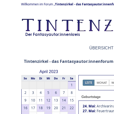
Willkommen im Forum „
Tintenzirkel - das Fantasyautor:innen
ÜBERSICHT
Tintenzirkel - das Fantasyautor:innenforum
April 2023
So
Mo
Di
Mi
Do
Fr
Sa
LISTE
MONAT
W
1
2
3
4
5
6
7
8
Geburtstage
9
10
11
12
13
14
15
24. Mai
:
Archivarin 
16
17
18
19
20
21
22
27. Mai
:
Feuertraum