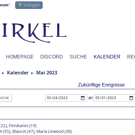
forum
“.
Einloggen
HOMEPAGE
DISCORD
SUCHE
KALENDER
RE
Kalender
Mai 2023
►
►
Zukünftige Ereignisse
an
OCHE
(32)
,
Finnikanini (19)
 (55)
,
Blaurot (47)
,
Maria Linwood (38)