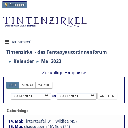
Einloggen
Hauptmenü
Tintenzirkel - das Fantasyautor:innenforum
Kalender
Mai 2023
►
►
Zukünftige Ereignisse
LISTE
MONAT
WOCHE
an
Geburtstage
14. Mai
:
Tintenteufel (31)
,
Wildfee (49)
15. Mai
:
chaosqueen (46)
,
Soly (24)