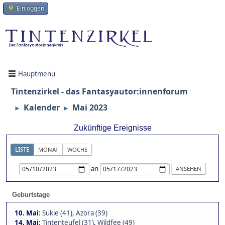
Einloggen
Hauptmenü
Tintenzirkel - das Fantasyautor:innenforum
Kalender
Mai 2023
►
►
Zukünftige Ereignisse
LISTE
MONAT
WOCHE
an
Geburtstage
10. Mai
:
Sukie (41)
,
Azora (39)
14. Mai
:
Tintenteufel (31)
,
Wildfee (49)