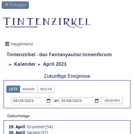
Einloggen
Hauptmenü
Tintenzirkel - das Fantasyautor:innenforum
Kalender
April 2023
►
►
Zukünftige Ereignisse
LISTE
MONAT
WOCHE
an
Geburtstage
29. April
:
Grummel (54)
30. April
:
Sanjani (37)