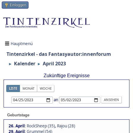
Einloggen
Hauptmenü
Tintenzirkel - das Fantasyautor:innenforum
Kalender
April 2023
►
►
Zukünftige Ereignisse
LISTE
MONAT
WOCHE
an
Geburtstage
26. April
:
RockSheep (35)
,
Rajou (28)
29. April
:
Grummel (54)