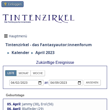
Einloggen
Hauptmenü
Tintenzirkel - das Fantasyautor:innenforum
Kalender
April 2023
►
►
Zukünftige Ereignisse
LISTE
MONAT
WOCHE
an
Geburtstage
05. April
:
Jammy (38)
,
Erol (56)
06. April
:
Blutfeder (29)