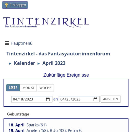
Einloggen
Hauptmenü
Tintenzirkel - das Fantasyautor:innenforum
Kalender
April 2023
►
►
Zukünftige Ereignisse
LISTE
MONAT
WOCHE
an
Geburtstage
18. April
:
Sparks (61)
19. April
:
Arielen (58)
,
BUg (33)
,
Petra E.