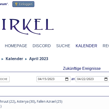
forum
“.
Einloggen
HOMEPAGE
DISCORD
SUCHE
KALENDER
RE
Kalender
April 2023
►
►
Zukünftige Ereignisse
an
OCHE
hruut (22)
,
Asterya (30)
,
Fallen Azrael (25)
)