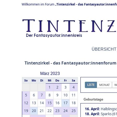
Willkommen im Forum „
Tintenzirkel - das Fantasyautor:innen
ÜBERSICHT
Tintenzirkel - das Fantasyautor:innenforum
März 2023
So
Mo
Di
Mi
Do
Fr
Sa
LISTE
MONAT
W
1
2
3
4
5
6
7
8
9
10
11
Geburtstage
12
13
14
15
16
17
18
16. April
:
Halblingsc
19
20
21
22
23
24
25
18. April
:
Sparks (61