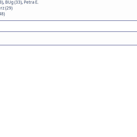
8)
,
BUg (33)
,
Petra E.
rz (29)
48)