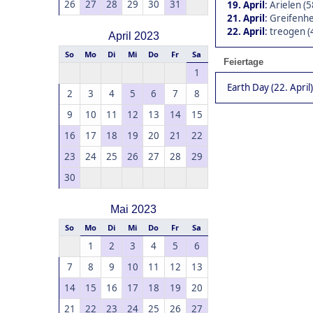
26
27
28
29
30
31
19. April
:
Arielen (5
21. April
:
Greifenhe
22. April
:
treogen (
April 2023
So
Mo
Di
Mi
Do
Fr
Sa
Feiertage
1
Earth Day (22. April)
2
3
4
5
6
7
8
9
10
11
12
13
14
15
16
17
18
19
20
21
22
23
24
25
26
27
28
29
30
Mai 2023
So
Mo
Di
Mi
Do
Fr
Sa
1
2
3
4
5
6
7
8
9
10
11
12
13
14
15
16
17
18
19
20
21
22
23
24
25
26
27