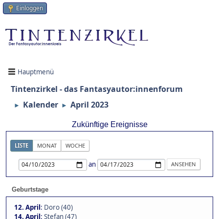
Einloggen
Hauptmenü
Tintenzirkel - das Fantasyautor:innenforum
Kalender
April 2023
►
►
Zukünftige Ereignisse
LISTE
MONAT
WOCHE
an
Geburtstage
12. April
:
Doro (40)
14. April
:
Stefan (47)