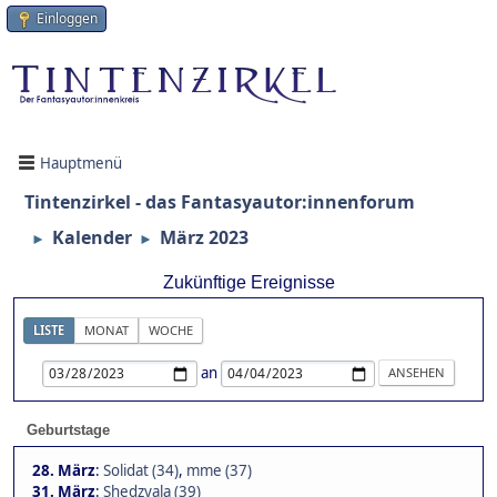
Einloggen
Hauptmenü
Tintenzirkel - das Fantasyautor:innenforum
Kalender
März 2023
►
►
Zukünftige Ereignisse
LISTE
MONAT
WOCHE
an
Geburtstage
28. März
:
Solidat (34)
,
mme (37)
31. März
:
Shedzyala (39)