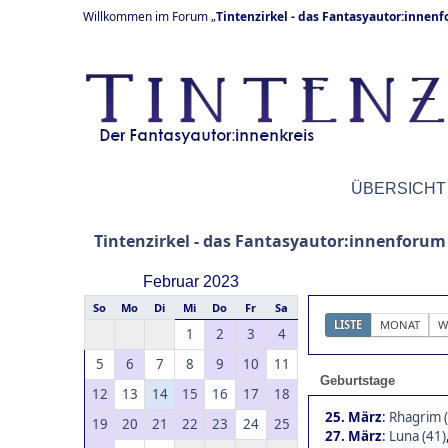
Willkommen im Forum „
Tintenzirkel - das Fantasyautor:innen
ÜBERSICHT
Tintenzirkel - das Fantasyautor:innenforum
Februar 2023
So
Mo
Di
Mi
Do
Fr
Sa
LISTE
MONAT
W
1
2
3
4
5
6
7
8
9
10
11
Geburtstage
12
13
14
15
16
17
18
25. März
:
Rhagrim 
19
20
21
22
23
24
25
27. März
:
Luna (41)