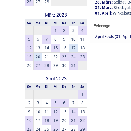
26
27
28
28. März
:
Solidat (3
31. März
:
Shedzyala
01. April
:
Winkekatz
März 2023
So
Mo
Di
Mi
Do
Fr
Sa
Feiertage
1
2
3
4
April Fools (01. April
5
6
7
8
9
10
11
12
13
14
15
16
17
18
19
20
21
22
23
24
25
26
27
28
29
30
31
April 2023
So
Mo
Di
Mi
Do
Fr
Sa
1
2
3
4
5
6
7
8
9
10
11
12
13
14
15
16
17
18
19
20
21
22
23
24
25
26
27
28
29