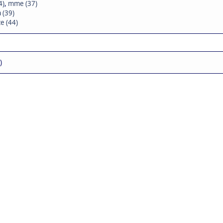
4)
,
mme (37)
 (39)
e (44)
)