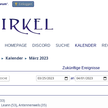
forum
“.
Einloggen
HOMEPAGE
DISCORD
SUCHE
KALENDER
RE
Kalender
März 2023
►
►
Zukünftige Ereignisse
an
OCHE
(33)
,
Leann (53)
,
Antennenwels (35)