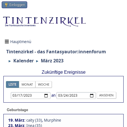
Einloggen
Hauptmenü
Tintenzirkel - das Fantasyautor:innenforum
Kalender
März 2023
►
►
Zukünftige Ereignisse
LISTE
MONAT
WOCHE
an
Geburtstage
19. März
:
caity (33)
,
Murphine
23. März
:
Inea (35)