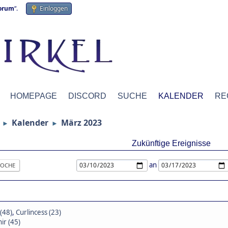
forum
“.
Einloggen
HOMEPAGE
DISCORD
SUCHE
KALENDER
RE
Kalender
März 2023
►
►
Zukünftige Ereignisse
an
OCHE
(48)
,
Curlincess (23)
ir (45)