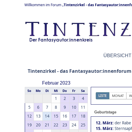
Willkommen im Forum „
Tintenzirkel - das Fantasyautor:innen
ÜBERSICHT
Tintenzirkel - das Fantasyautor:innenforum
Februar 2023
So
Mo
Di
Mi
Do
Fr
Sa
LISTE
MONAT
W
1
2
3
4
5
6
7
8
9
10
11
Geburtstage
12
13
14
15
16
17
18
12. März
:
der Rabe 
19
20
21
22
23
24
25
15. März
:
Sternsaph