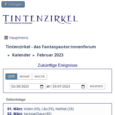
Einloggen
Hauptmenü
Tintenzirkel - das Fantasyautor:innenforum
Kalender
Februar 2023
►
►
Zukünftige Ereignisse
LISTE
MONAT
WOCHE
an
Geburtstage
01. März
:
Aidan (49)
,
Lila (39)
,
NatNat (28)
02. März
:
tarepanDaya (40)