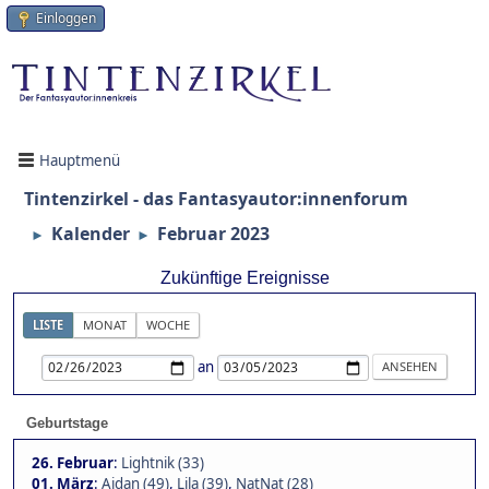
Einloggen
Hauptmenü
Tintenzirkel - das Fantasyautor:innenforum
Kalender
Februar 2023
►
►
Zukünftige Ereignisse
LISTE
MONAT
WOCHE
an
Geburtstage
26. Februar
:
Lightnik (33)
01. März
:
Aidan (49)
,
Lila (39)
,
NatNat (28)