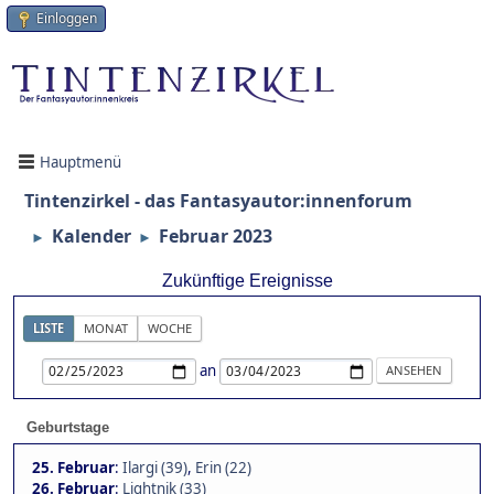
Einloggen
Hauptmenü
Tintenzirkel - das Fantasyautor:innenforum
Kalender
Februar 2023
►
►
Zukünftige Ereignisse
LISTE
MONAT
WOCHE
an
Geburtstage
25. Februar
:
Ilargi (39)
,
Erin (22)
26. Februar
:
Lightnik (33)