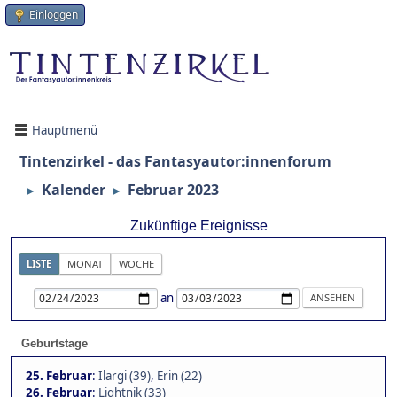
Einloggen
Hauptmenü
Tintenzirkel - das Fantasyautor:innenforum
Kalender
Februar 2023
►
►
Zukünftige Ereignisse
LISTE
MONAT
WOCHE
an
Geburtstage
25. Februar
:
Ilargi (39)
,
Erin (22)
26. Februar
:
Lightnik (33)