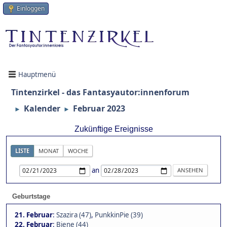
Einloggen
Hauptmenü
Tintenzirkel - das Fantasyautor:innenforum
Kalender
Februar 2023
►
►
Zukünftige Ereignisse
LISTE
MONAT
WOCHE
an
Geburtstage
21. Februar
:
Szazira (47)
,
PunkkinPie (39)
22. Februar
:
Biene (44)