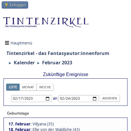
Einloggen
Hauptmenü
Tintenzirkel - das Fantasyautor:innenforum
Kalender
Februar 2023
►
►
Zukünftige Ereignisse
LISTE
MONAT
WOCHE
an
Geburtstage
17. Februar
:
Villyana (35)
18. Februar
:
Ellie von der Waldlohe (43)