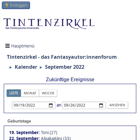
Einloggen
Hauptmenü
Tintenzirkel - das Fantasyautor:innenforum
Kalender
September 2022
►
►
Zukünftige Ereignisse
LISTE
MONAT
WOCHE
an
Geburtstage
19. September
:
Toni (27)
22. September
:
AlpakaAlex (33)