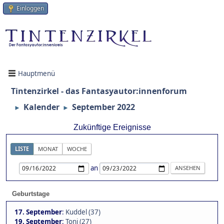
Einloggen
Hauptmenü
Tintenzirkel - das Fantasyautor:innenforum
Kalender
September 2022
►
►
Zukünftige Ereignisse
LISTE
MONAT
WOCHE
an
Geburtstage
17. September
:
Kuddel (37)
19. September
:
Toni (27)