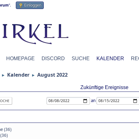
forum
“.
Einloggen
HOMEPAGE
DISCORD
SUCHE
KALENDER
RE
Kalender
August 2022
►
►
Zukünftige Ereignisse
an
OCHE
e (36)
(36)