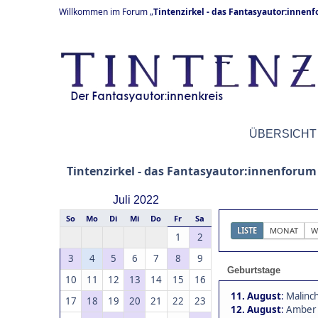
Willkommen im Forum „
Tintenzirkel - das Fantasyautor:innen
ÜBERSICHT
Tintenzirkel - das Fantasyautor:innenforum
Juli 2022
So
Mo
Di
Mi
Do
Fr
Sa
LISTE
MONAT
W
1
2
3
4
5
6
7
8
9
Geburtstage
10
11
12
13
14
15
16
11. August
:
Malinch
17
18
19
20
21
22
23
12. August
:
Amber 