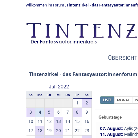
Willkommen im Forum „
Tintenzirkel - das Fantasyautor:innen
ÜBERSICHT
Tintenzirkel - das Fantasyautor:innenforum
Juli 2022
So
Mo
Di
Mi
Do
Fr
Sa
LISTE
MONAT
W
1
2
3
4
5
6
7
8
9
Geburtstage
10
11
12
13
14
15
16
07. August
:
Aylis (2
17
18
19
20
21
22
23
11. August
:
Malinch