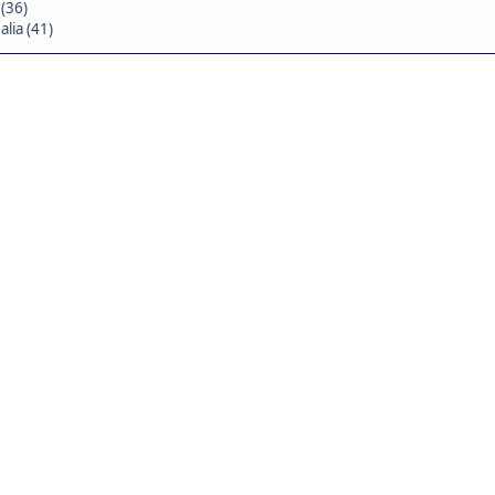
(36)
lia (41)