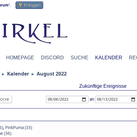
forum
“.
Einloggen
HOMEPAGE
DISCORD
SUCHE
KALENDER
RE
Kalender
August 2022
►
►
Zukünftige Ereignisse
an
OCHE
6)
,
PinkPuma (33)
e (36)