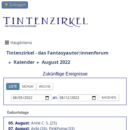
Einloggen
Hauptmenü
Tintenzirkel - das Fantasyautor:innenforum
Kalender
August 2022
►
►
Zukünftige Ereignisse
LISTE
MONAT
WOCHE
an
Geburtstage
05. August
:
Anne C. S. (25)
07. August
:
Aylis (26)
,
PinkPuma (33)