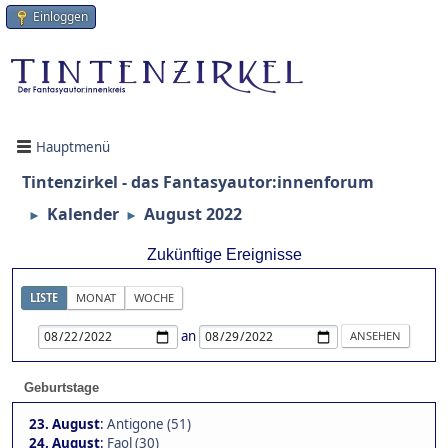
Einloggen
Hauptmenü
Tintenzirkel - das Fantasyautor:innenforum
Kalender
August 2022
►
►
Zukünftige Ereignisse
LISTE
MONAT
WOCHE
an
Geburtstage
23. August
:
Antigone (51)
24. August
:
Faol (30)